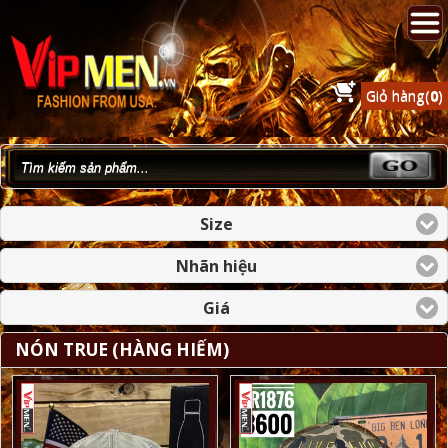
Giỏ hàng(
0
)
Size
Nhãn hiệu
Giá
NÓN TRUE (HÀNG HIẾM)