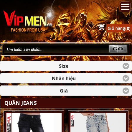
Giỏ hàng(
0
)
Size
Nhãn hiệu
Giá
QUẦN JEANS