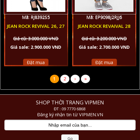
Mã: RJ8392S5
Mã: EP9098J2RJJ6
JEAN ROCK REVIVAL 26, 27
JEAN ROCK REVAIVAL 28
Giá cũ: 3.000.000 VND
Giá cũ: 3.200.000 VND
Giá sale: 2.900.000 VND
Giá sale: 2.700.000 VND
Đặt mua
Đặt mua
1
2
›
»
SHOP THỜI TRANG VIPMEN
ĐT : 09 7770 6868
Đăng ký nhận tin từ VIPMEN.VN
Go