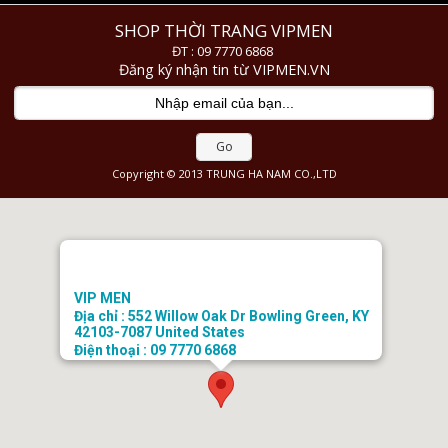
SHOP THỜI TRANG VIPMEN
ĐT : 09 7770 6868
Đăng ký nhận tin từ VIPMEN.VN
Go
Copyright © 2013 TRUNG HA NAM CO.,LTD
VIP MEN
Địa chỉ : 552 Willow Oak Dr Bowling Green, KY
42103-7087 United States
Điện thoại : 09 7770 6868
Email : doanhongtkt@gmail.com