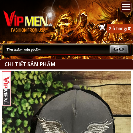
Giỏ hàng(
0
)
CHI TIẾT SẢN PHẨM