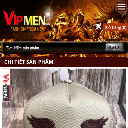
Giỏ hàng(
0
)
CHI TIẾT SẢN PHẨM