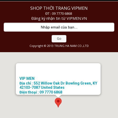
SHOP THỜI TRANG VIPMEN
ĐT : 09 7770 6868
Đăng ký nhận tin từ VIPMEN.VN
Go
Copyright © 2013 TRUNG HA NAM CO.,LTD
VIP MEN
Địa chỉ : 552 Willow Oak Dr Bowling Green, KY
42103-7087 United States
Điện thoại : 09 7770 6868
Email : doanhongtkt@gmail.com