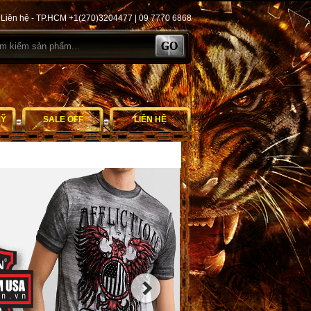
Liên hệ - TP.HCM +1(270)3204477 | 09 7770 6868
MỸ
SALE OFF
LIÊN HỆ