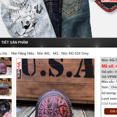
I TIẾT SẢN PHẨM
g chủ
::
Nón Hàng Hiệu
::
Nón 441
::
441
:: Nón 441-524 Grey
Nón 441-
Mã số: 
Giá gốc:
9
Giá VIPM
Màu sắc:
Size:
Số lượng:
Lượt xem
USA Fashio
Đặt