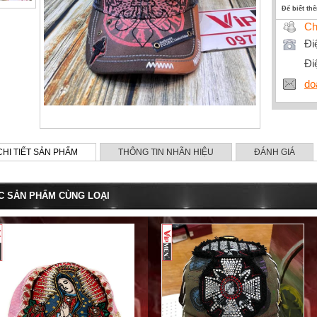
Để biết th
Ch
Đi
Đi
do
CHI TIẾT SẢN PHẨM
THÔNG TIN NHÃN HIỆU
ĐÁNH GIÁ
C SẢN PHẨM CÙNG LOẠI