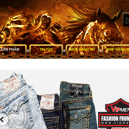
SẢN PHẨM
TIN TỨC
MUA HÀNG MỸ
SHIP HÀNG 