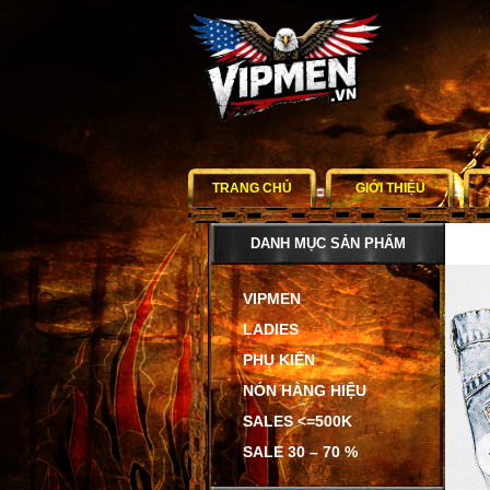
TRANG CHỦ
GIỚI THIỆU
DANH MỤC SẢN PHẨM
VIPMEN
LADIES
PHỤ KIỆN
NÓN HÀNG HIỆU
SALES <=500K
SALE 30 – 70 %