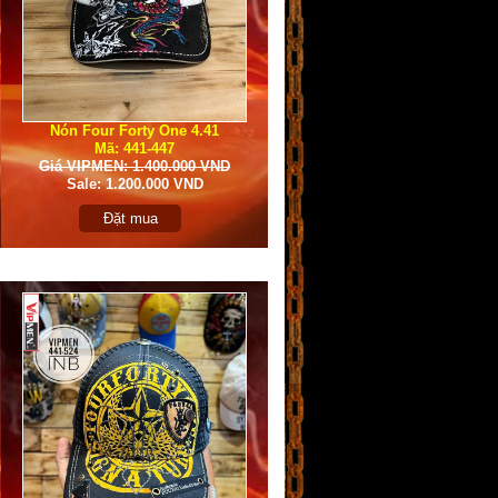
Nón Four Forty One 4.41
Mã: 441-447
Giá VIPMEN: 1.400.000 VND
Sale: 1.200.000 VND
Đặt mua