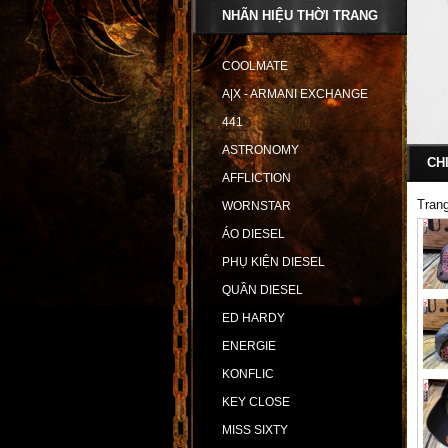
NHÃN HIỆU THỜI TRANG
COOLMATE
A|X - ARMANI EXCHANGE
441
ASTRONOMY
CH
AFFLICTION
Tran
WORNSTAR
ÁO DIESEL
PHỤ KIỆN DIESEL
QUẦN DIESEL
ED HARDY
ENERGIE
KONFLIC
KEY CLOSE
MISS SIXTY