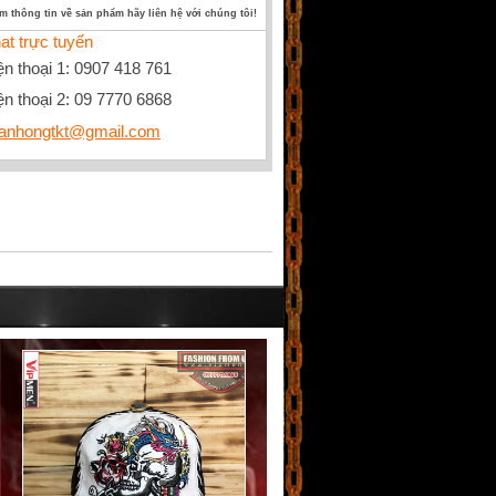
êm thông tin về sản phẩm hãy liên hệ với chúng tôi!
at trực tuyến
ện thoại 1: 0907 418 761
ện thoại 2: 09 7770 6868
anhongtkt@gmail.com