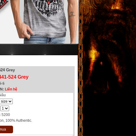
524 Grey
441-524 Grey
5 $
EN:
Liên hệ
Nâu
:
5200
n, 100% Authentic.
 mua