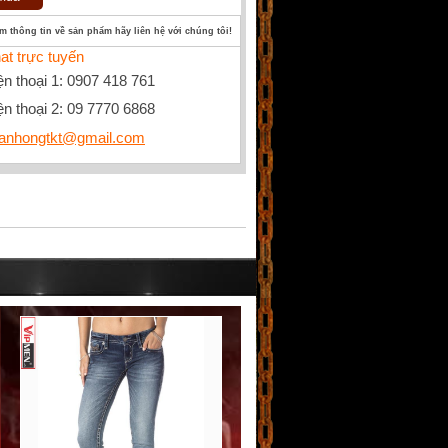
êm thông tin về sản phẩm hãy liên hệ với chúng tôi!
at trực tuyến
ện thoại 1: 0907 418 761
ện thoại 2: 09 7770 6868
anhongtkt@gmail.com