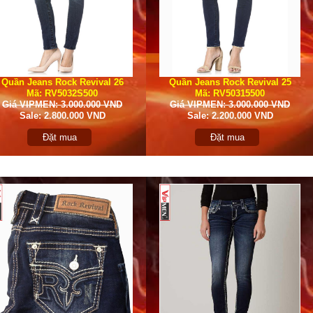
Quần Jeans Rock Revival 26
Quần Jeans Rock Revival 25
Mã: RV5032S500
Mã: RV50315500
Giá VIPMEN: 3.000.000 VND
Giá VIPMEN: 3.000.000 VND
Sale: 2.800.000 VND
Sale: 2.200.000 VND
Đặt mua
Đặt mua