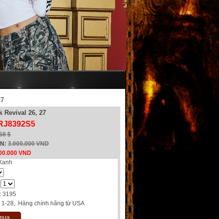
27
 Revival 26, 27
 RJ8392S5
58 $
EN:
3.000.000 VND
00.000 VND
Xanh
:
3195
, 1-28,. Hàng chính hãng từ USA
 mua