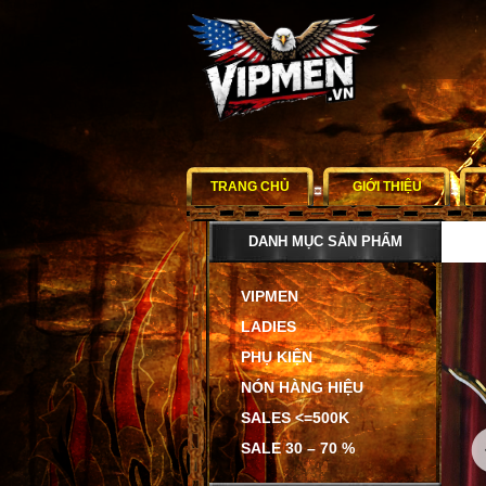
TRANG CHỦ
GIỚI THIỆU
DANH MỤC SẢN PHẨM
VIPMEN
LADIES
PHỤ KIỆN
NÓN HÀNG HIỆU
SALES <=500K
SALE 30 – 70 %