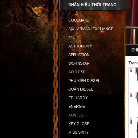
NHÃN HIỆU THỜI TRANG
COOLMATE
A|X - ARMANI EXCHANGE
441
ASTRONOMY
CH
AFFLICTION
Tran
WORNSTAR
ÁO DIESEL
PHỤ KIỆN DIESEL
QUẦN DIESEL
ED HARDY
ENERGIE
KONFLIC
KEY CLOSE
MISS SIXTY