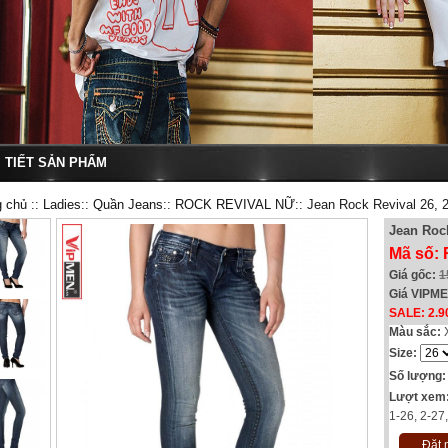
I TIẾT SẢN PHẨM
g chủ
::
Ladies
::
Quần Jeans
::
ROCK REVIVAL NỮ
:: Jean Rock Revival 26, 
Jean Rock
Mã số:
Giá gốc:
1
Giá VIPM
SALE: 2.9
Màu sắc:
Size:
Số lượng:
Lượt xem
1-26, 2-27
Đặt