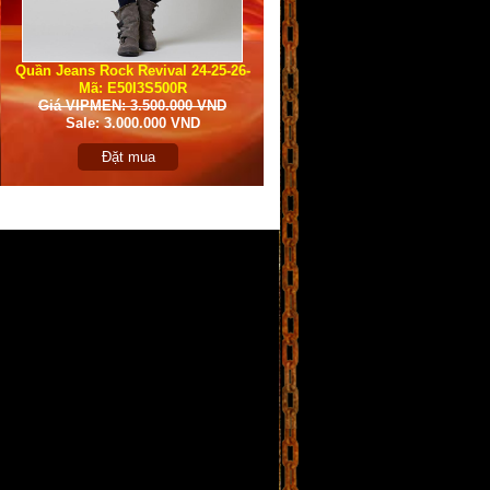
Quần Jeans Rock Revival 24-25-26-
Mã: E50I3S500R
27
Giá VIPMEN: 3.500.000 VND
Sale: 3.000.000 VND
Đặt mua