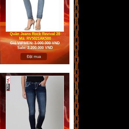
Quần Jeans Rock Revival 28
Mã: RV5021AK500
Giá VIPMEN: 3.000.000 VND
Sale: 2.200.000 VND
Đặt mua