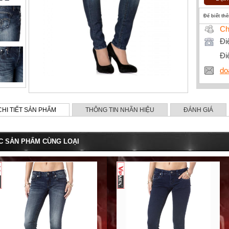
Để biết th
Ch
Đi
Đi
do
CHI TIẾT SẢN PHẨM
THÔNG TIN NHÃN HIỆU
ĐÁNH GIÁ
C SẢN PHẨM CÙNG LOẠI