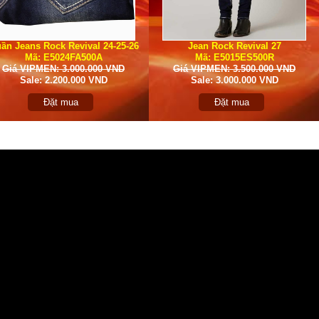
ần Jeans Rock Revival 24-25-26
Jean Rock Revival 27
Mã: E5024FA500A
Mã: E5015ES500R
Giá VIPMEN: 3.000.000 VND
Giá VIPMEN: 3.500.000 VND
Sale: 2.200.000 VND
Sale: 3.000.000 VND
Đặt mua
Đặt mua