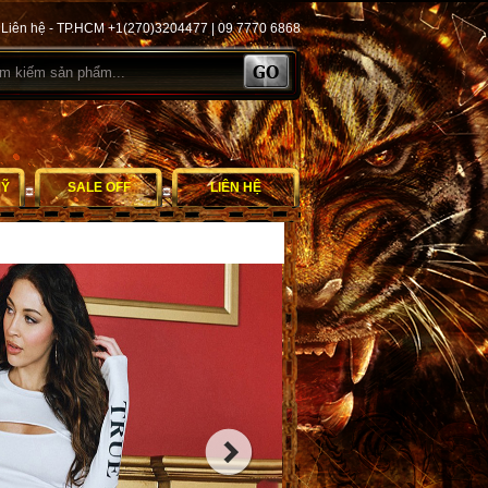
Liên hệ - TP.HCM +1(270)3204477 | 09 7770 6868
MỸ
SALE OFF
LIÊN HỆ