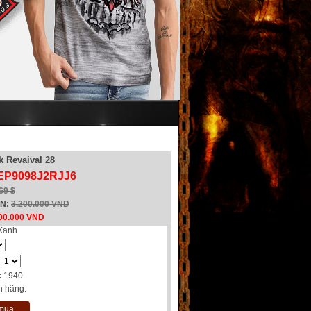
k Revaival 28
 EP9098J2RJJ6
69 $
EN:
3.200.000 VND
00.000 VND
Xanh
:
1940
h hãng.
 mua