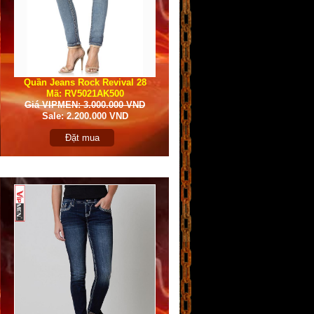
Quần Jeans Rock Revival 28
Mã: RV5021AK500
Giá VIPMEN: 3.000.000 VND
Sale: 2.200.000 VND
Đặt mua