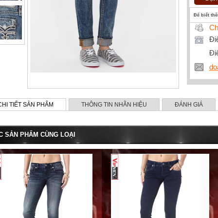
Để biết th
Ch
Đi
Đi
do
CHI TIẾT SẢN PHẨM
THÔNG TIN NHÃN HIỆU
ĐÁNH GIÁ
C SẢN PHẨM CÙNG LOẠI