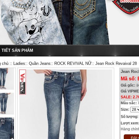
I TIẾT SẢN PHẨM
g chủ
::
Ladies
::
Quần Jeans
::
ROCK REVIVAL NỮ
:: Jean Rock Revaival 28
Jean Roc
Mã số:
Giá gốc:
1
Giá VIPM
SALE: 2.7
Màu sắc:
Size:
Số lượng:
Lượt xem
Hàng chín
Đặt