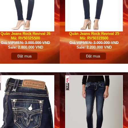
Quần Jeans Rock Revival 26
Quần Jeans Rock Revival 25
Mã: RV5032S500
Mã: RV50315500
Giá VIPMEN: 3.000.000 VND
Giá VIPMEN: 3.000.000 VND
Sale: 2.800.000 VND
Sale: 2.200.000 VND
Đặt mua
Đặt mua