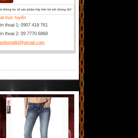
êm thông tin về sản phẩm hãy liên hệ với chúng tôi!
at trực tuyến
ện thoại 1: 0907 418 761
ện thoại 2: 09 7770 6868
anhongtkt@gmail.com