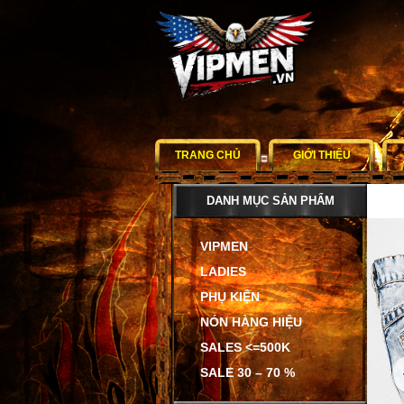
TRANG CHỦ
GIỚI THIỆU
DANH MỤC SẢN PHẨM
VIPMEN
LADIES
PHỤ KIỆN
NÓN HÀNG HIỆU
SALES <=500K
SALE 30 – 70 %