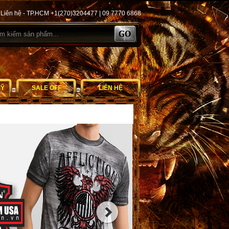
Liên hệ - TP.HCM +1(270)3204477 | 09 7770 6868
MỸ
SALE OFF
LIÊN HỆ