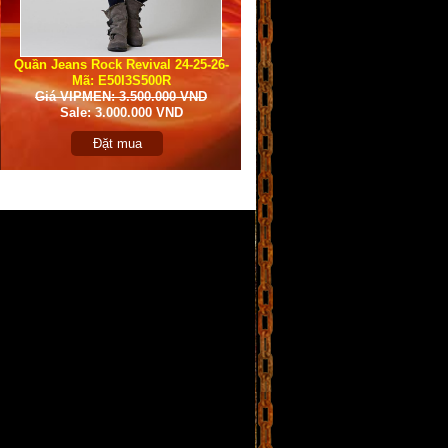
Quần Jeans Rock Revival 24-25-26-
Mã: E50I3S500R
27
Giá VIPMEN: 3.500.000 VND
Sale: 3.000.000 VND
Đặt mua