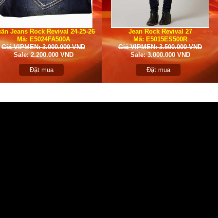
ần Jeans Rock Revival 24-25-26
Jean Rock Revival 27
Mã: E5024FA500A
Mã: E5015ES500R
Giá VIPMEN: 3.000.000 VND
Giá VIPMEN: 3.500.000 VND
Sale: 2.200.000 VND
Sale: 3.000.000 VND
Đặt mua
Đặt mua