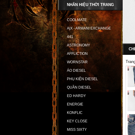
NHÃN HIỆU THỜI TRANG
COOLMATE
A|X - ARMANI EXCHANGE
441
ASTRONOMY
CH
AFFLICTION
Tran
WORNSTAR
ÁO DIESEL
PHỤ KIỆN DIESEL
QUẦN DIESEL
ED HARDY
ENERGIE
KONFLIC
KEY CLOSE
MISS SIXTY