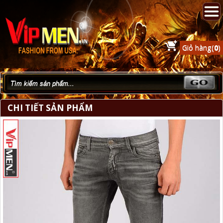
Giỏ hàng(
0
)
CHI TIẾT SẢN PHẨM