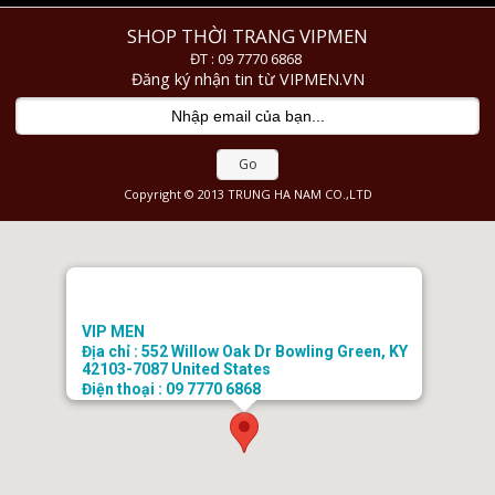
SHOP THỜI TRANG VIPMEN
ĐT : 09 7770 6868
Đăng ký nhận tin từ VIPMEN.VN
Go
Copyright © 2013 TRUNG HA NAM CO.,LTD
VIP MEN
Địa chỉ : 552 Willow Oak Dr Bowling Green, KY
42103-7087 United States
Điện thoại : 09 7770 6868
Email : doanhongtkt@gmail.com