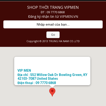
SHOP THỜI TRANG VIPMEN
ĐT : 09 7770 6868
Đăng ký nhận tin từ VIPMEN.VN
Go
Copyright © 2013 TRUNG HA NAM CO.,LTD
VIP MEN
Địa chỉ : 552 Willow Oak Dr Bowling Green, KY
42103-7087 United States
Điện thoại : 09 7770 6868
Email : doanhongtkt@gmail.com