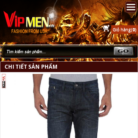
Giỏ hàng(
0
)
CHI TIẾT SẢN PHẨM