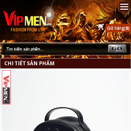
Giỏ hàng(
0
)
CHI TIẾT SẢN PHẨM