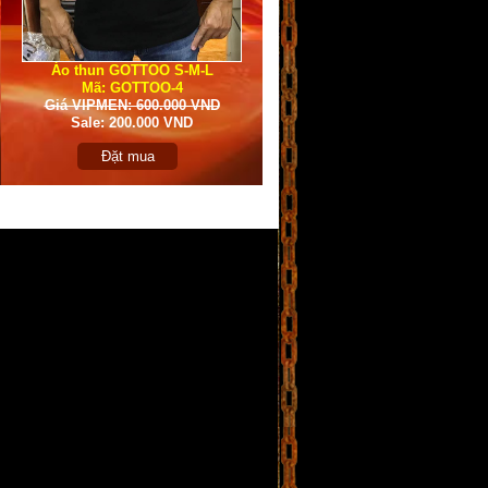
Áo thun GOTTOO S-M-L
Mã: GOTTOO-4
Giá VIPMEN: 600.000 VND
Sale: 200.000 VND
Đặt mua