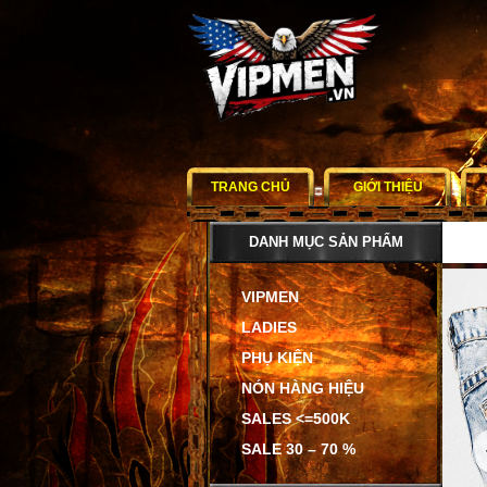
TRANG CHỦ
GIỚI THIỆU
DANH MỤC SẢN PHẨM
VIPMEN
LADIES
PHỤ KIỆN
NÓN HÀNG HIỆU
SALES <=500K
SALE 30 – 70 %