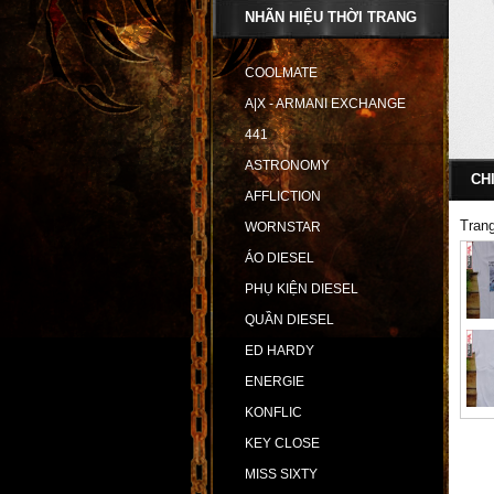
NHÃN HIỆU THỜI TRANG
COOLMATE
A|X - ARMANI EXCHANGE
441
ASTRONOMY
CH
AFFLICTION
Tran
WORNSTAR
ÁO DIESEL
PHỤ KIỆN DIESEL
QUẦN DIESEL
ED HARDY
ENERGIE
KONFLIC
KEY CLOSE
MISS SIXTY