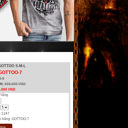
 GOTTOO S-M-L
 GOTTOO-7
5 $
EN:
600.000 VND
0.000 VND
Trắng
:
1247
h hãng. GOTTOO-7
 mua