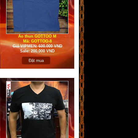
Áo thun GOTTOO M
Mã: GOTTOO-8
Giá VIPMEN: 600.000 VND
Sale: 200.000 VND
Đặt mua