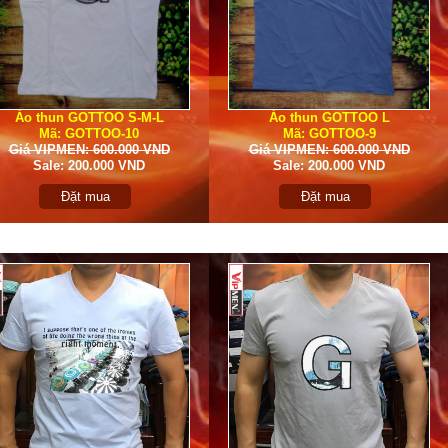
Áo thun GOTTOO S-M-L
Áo thun GOTTOO L
Mã: GOTTOO-10
Mã: GOTTOO-9
Giá VIPMEN: 600.000 VND
Giá VIPMEN: 600.000 VND
Sale: 200.000 VND
Sale: 200.000 VND
Đặt mua
Đặt mua