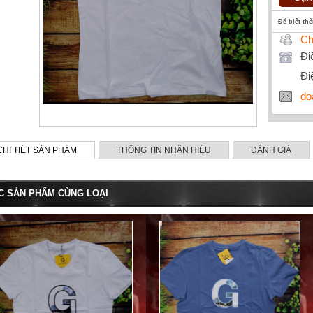
Để biết th
Ch
Đi
Đi
do
CHI TIẾT SẢN PHẨM
THÔNG TIN NHÃN HIỆU
ĐÁNH GIÁ
C SẢN PHẨM CÙNG LOẠI