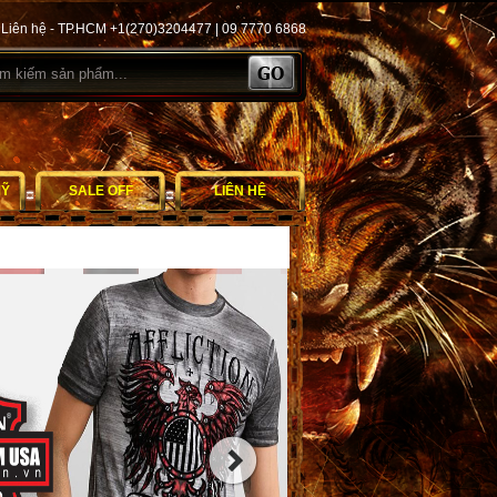
Liên hệ - TP.HCM +1(270)3204477 | 09 7770 6868
MỸ
SALE OFF
LIÊN HỆ