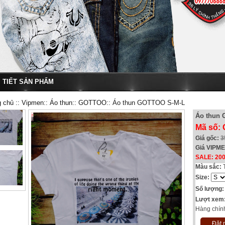
I TIẾT SẢN PHẨM
g chủ
::
Vipmen
::
Áo thun
::
GOTTOO
:: Áo thun GOTTOO S-M-L
Áo thun
Mã số:
Giá gốc:
3
Giá VIPM
SALE: 20
Màu sắc:
Size:
Số lượng:
Lượt xem
Hàng chín
Đặt