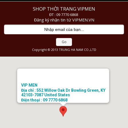
SHOP THỜI TRANG VIPMEN
ĐT : 09 7770 6868
Đăng ký nhận tin từ VIPMEN.VN
Go
Copyright © 2013 TRUNG HA NAM CO.,LTD
VIP MEN
Địa chỉ : 552 Willow Oak Dr Bowling Green, KY
42103-7087 United States
Điện thoại : 09 7770 6868
Email : doanhongtkt@gmail.com