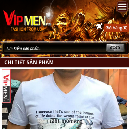
Giỏ hàng(
0
)
CHI TIẾT SẢN PHẨM