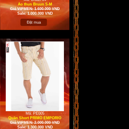
Áo thun Bruun S-M
Giá VIPMEN: 1.600.000 VND
Sale: 1.000.000 VND
Đặt mua
Mã: PE005
Quần Short PRIMO EMPORIO
Giá VIPMEN: 2.000.000 VND
Sale: 1.300.000 VND