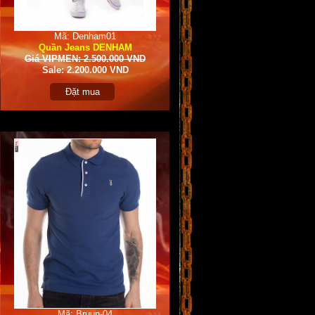
Mã: Denham01
Quần Jeans DENHAM
Giá VIPMEN: 2.500.000 VND
Sale: 2.200.000 VND
Đặt mua
Mã: Bruun-04