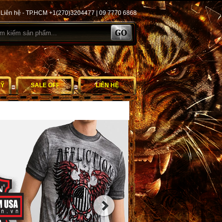
Liên hệ - TP.HCM +1(270)3204477 | 09 7770 6868
MỸ
SALE OFF
LIÊN HỆ