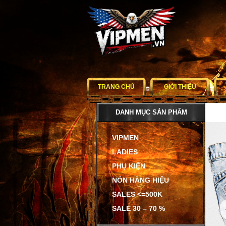
TRANG CHỦ
GIỚI THIỆU
DANH MỤC SẢN PHẨM
VIPMEN
LADIES
PHỤ KIỆN
NÓN HÀNG HIỆU
SALES <=500K
SALE 30 – 70 %