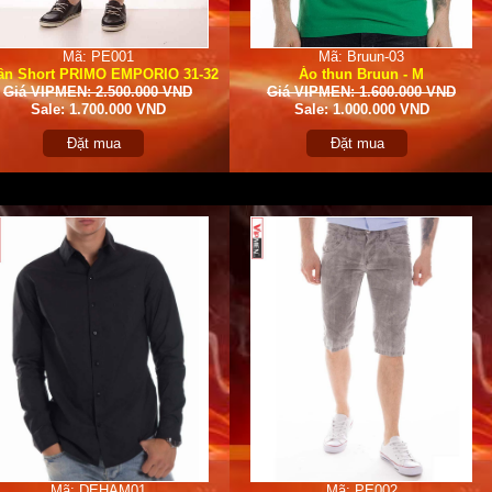
Mã: PE001
Mã: Bruun-03
ần Short PRIMO EMPORIO 31-32
Áo thun Bruun - M
Giá VIPMEN: 2.500.000 VND
Giá VIPMEN: 1.600.000 VND
Sale: 1.700.000 VND
Sale: 1.000.000 VND
Đặt mua
Đặt mua
Mã: DEHAM01
Mã: PE002