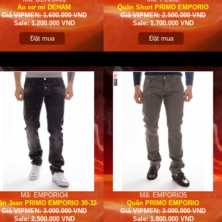
Áo sơ mi DEHAM
Quần Short PRIMO EMPORIO
Giá VIPMEN: 1.600.000 VND
Giá VIPMEN: 2.500.000 VND
Sale: 1.200.000 VND
Sale: 1.700.000 VND
Đặt mua
Đặt mua
Mã: EMPORIO4
Mã: EMPORIO5
ần Jean PRIMO EMPORIO 30-32-
Quần PRIMO EMPORIO
Giá VIPMEN: 3.000.000 VND
33
Giá VIPMEN: 3.000.000 VND
Sale: 2.500.000 VND
Sale: 1.800.000 VND