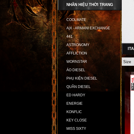
NHÃN HIỆU THỜI TRANG
COOLMATE
A|X - ARMANI EXCHANGE
441
ASTRONOMY
IT
AFFLICTION
WORNSTAR
ÁO DIESEL
PHỤ KIỆN DIESEL
QUẦN DIESEL
ED HARDY
ENERGIE
KONFLIC
KEY CLOSE
MISS SIXTY