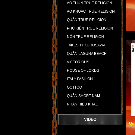
ÁO THUN TRUE RELIGION
ÁO KHOÁC TRUE RELIGION
QUẦN TRUE RELIGION
PHỤ KIỆN TRUE RELIGION
NÓN TRUE RELIGION
TAKESHY KUROSAWA
QUẦN LAGUNA BEACH
VICTORIOUS
HOUSE OF LORDS
ITALY FASHION
GOTTOO
QUẦN SHORT NAM
NHÃN HIỆU KHÁC
VIDEO
Qu