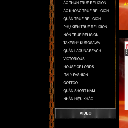
ÁO THUN TRUE RELIGION
Áo
ÁO KHOÁC TRUE RELIGION
QUẦN TRUE RELIGION
PHỤ KIỆN TRUE RELIGION
NÓN TRUE RELIGION
TAKESHY KUROSAWA
QUẦN LAGUNA BEACH
VICTORIOUS
HOUSE OF LORDS
ITALY FASHION
GOTTOO
QUẦN SHORT NAM
NHÃN HIỆU KHÁC
VIDEO