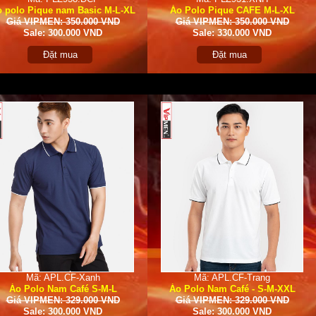
 polo Pique nam Basic M-L-XL
Áo Polo Pique CAFE M-L-XL
Giá VIPMEN: 350.000 VND
Giá VIPMEN: 350.000 VND
Sale: 300.000 VND
Sale: 330.000 VND
Đặt mua
Đặt mua
Mã: APL.CF-Xanh
Mã: APL.CF-Trang
Áo Polo Nam Café S-M-L
Áo Polo Nam Café - S-M-XXL
Giá VIPMEN: 329.000 VND
Giá VIPMEN: 329.000 VND
Sale: 300.000 VND
Sale: 300.000 VND