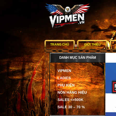
TRANG CHỦ
GIỚI THIỆU
DANH MỤC SẢN PHẨM
VIPMEN
LADIES
PHỤ KIỆN
NÓN HÀNG HIỆU
SALES <=500K
SALE 30 – 70 %