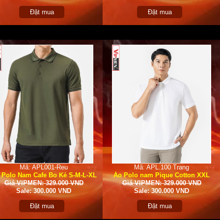
Đặt mua
Đặt mua
Mã: APL001-Reu
Mã: APL.100 Trang
 Polo Nam Cafe Bo Kẻ S-M-L-XL
Áo Polo nam Pique Cotton XXL
Giá VIPMEN: 329.000 VND
Giá VIPMEN: 329.000 VND
Sale: 300.000 VND
Sale: 300.000 VND
Đặt mua
Đặt mua