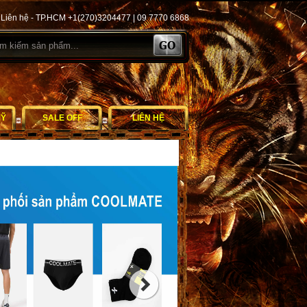
Liên hệ - TP.HCM +1(270)3204477 | 09 7770 6868
MỸ
SALE OFF
LIÊN HỆ