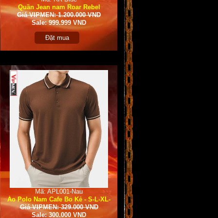
Quần Jean nam Roar Rebel
Giá VIPMEN: 1.200.000 VND
Sale: 999.999 VND
Đặt mua
Mã: APL001-Nau
Áo Polo Nam Cafe Bo Kẻ - S-L-XL-
Giá VIPMEN: 329.000 VND
XXL
Sale: 300.000 VND