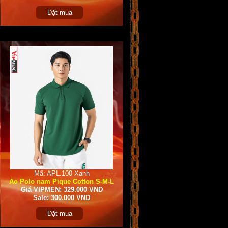
Đặt mua
Mã: APL.100 Xanh
Áo Polo nam Pique Cotton S-M-L
Giá VIPMEN: 329.000 VND
Sale: 300.000 VND
Đặt mua