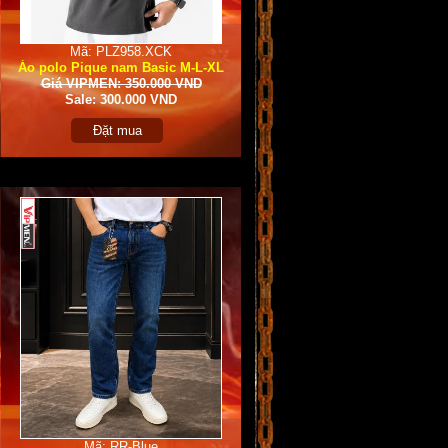
Mã: PLZ958.XCK
Áo polo Pique nam Basic M-L-XL
Giá VIPMEN: 350.000 VND
Sale: 300.000 VND
Đặt mua
Mã: RR-Blue