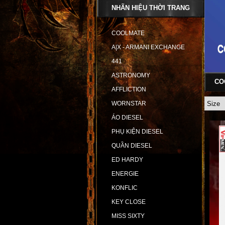
NHÃN HIỆU THỜI TRANG
COOLMATE
A|X - ARMANI EXCHANGE
441
ASTRONOMY
CO
AFFLICTION
WORNSTAR
ÁO DIESEL
PHỤ KIỆN DIESEL
QUẦN DIESEL
ED HARDY
ENERGIE
KONFLIC
KEY CLOSE
MISS SIXTY