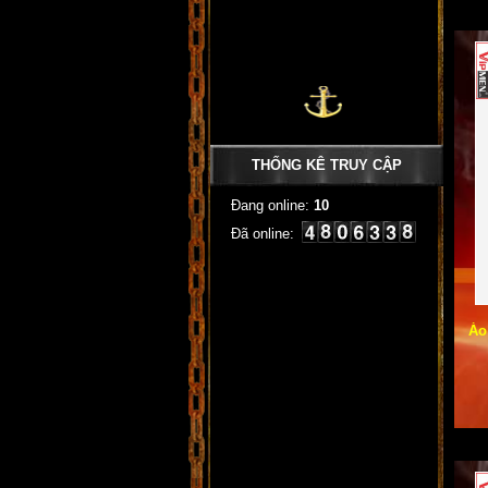
THỐNG KÊ TRUY CẬP
Đang online:
10
Đã online:
Áo