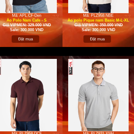
Mã: APL.CF-Den
Mã: PLZ958.NBE
Áo Polo Nam Cafe - S
Áo polo Pique nam Basic M-L-XL
Giá VIPMEN: 329.000 VND
Giá VIPMEN: 350.000 VND
Sale: 300.000 VND
Sale: 300.000 VND
Đặt mua
Đặt mua
Mã: PLZ958.DCF
Mã: PLZ931.XNH